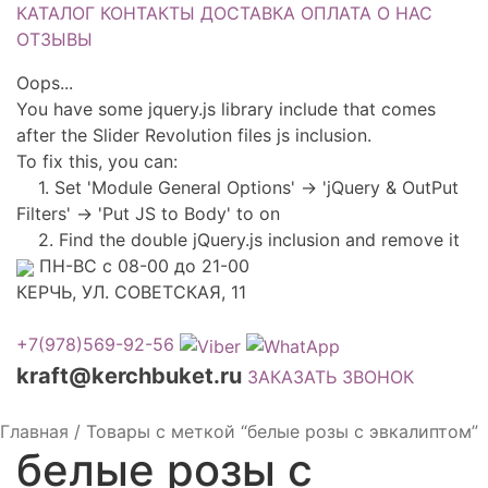
КАТАЛОГ
КОНТАКТЫ
ДОСТАВКА
ОПЛАТА
О НАС
ОТЗЫВЫ
Oops...
You have some jquery.js library include that comes
after the Slider Revolution files js inclusion.
To fix this, you can:
1. Set 'Module General Options' -> 'jQuery & OutPut
Filters' -> 'Put JS to Body' to on
2. Find the double jQuery.js inclusion and remove it
ПН-ВС с 08-00 до 21-00
КЕРЧЬ, УЛ. СОВЕТСКАЯ, 11
+7(978)569-92-56
kraft@kerchbuket.ru
ЗАКАЗАТЬ ЗВОНОК
Главная
/
Товары с меткой “белые розы с эвкалиптом”
белые розы с