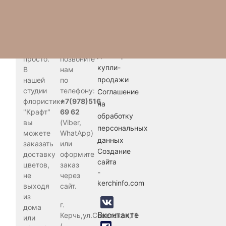
Доставка
Для
Политика
цветов
того,
конфиденциальности
Товаров, соответств
в
чтобы
Публичная
Керчи
сделать
оферта
это
заказ,
договора
просто.
позвоните
купли-
В
нам
продажи
нашей
по
студии
телефону:
Соглашение
флористики
+7(978)516
на
"Крафт"
69 62
обработку
вы
(Viber,
персональных
можете
WhatApp)
данных
заказать
или
Создание
доставку
оформите
сайта
цветов,
заказ
-
не
через
kerchinfo.com
выходя
сайт.
из
г.
дома
Вконтакте
Керчь,ул.Советская,11
или
(