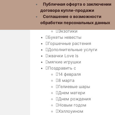
Букет из
Публичная оферта о заключении
Гербер
договора купли-продажи
Орхидей
Соглашение о возможности
Роз
обработки персональных данных
Хризантем
Экзотики
Букеты невесты
Горшечные растения
Дополнительные услуги
жвачки Love is
мягкие игрушки
Поздравить с
14 февраля
8 марта
Гелиевые шары
Днем матери
Днем рождения
Новым годом
Хэллоуином