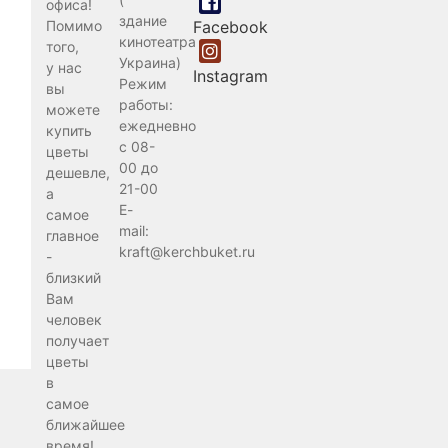
офиса!
здание
Помимо
Facebook
кинотеатра
того,
Украина)
у нас
Instagram
Режим
вы
работы:
можете
ежедневно
купить
с 08-
цветы
00 до
дешевле,
21-00
а
E-
самое
mail:
главное
kraft@kerchbuket.ru
-
близкий
Вам
человек
получает
цветы
в
самое
ближайшее
время!