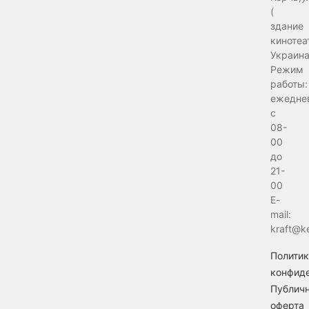
(
здание
кинотеа
Украина
Режим
работы:
ежедне
с
08-
00
до
21-
00
E-
mail:
kraft@k
Политик
конфид
Публич
оферта