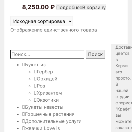
8,250.00
₽
Подробнее
В корзину
Отображение единственного товара
Достав
Найти:
цветов
в
Букет из
Керчи
Гербер
это
просто.
Орхидей
В
Роз
нашей
Хризантем
студии
Экзотики
флорис
Букеты невесты
"Крафт"
Горшечные растения
вы
Дополнительные услуги
можете
заказат
жвачки Love is