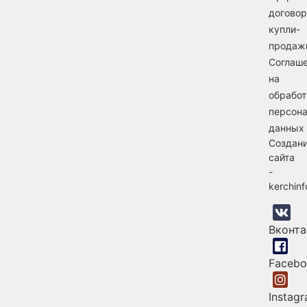
договор
купли-
продаж
Соглаш
на
обработ
персон
данных
Создан
сайта
-
kerchin
Вконта
Faceb
Instag