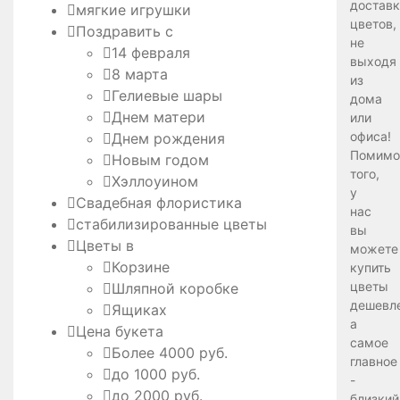
доставк
мягкие игрушки
цветов,
Поздравить с
не
14 февраля
выходя
8 марта
из
Гелиевые шары
дома
Днем матери
или
офиса!
Днем рождения
Помимо
Новым годом
того,
Хэллоуином
у
Свадебная флористика
нас
стабилизированные цветы
вы
Цветы в
можете
Корзине
купить
цветы
Шляпной коробке
дешевле
Ящиках
а
Цена букета
самое
Более 4000 руб.
главное
до 1000 руб.
-
до 2000 руб.
близкий