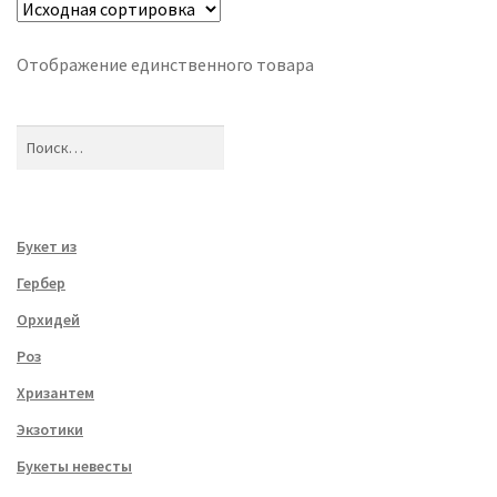
Отображение единственного товара
Найти:
Букет из
Гербер
Орхидей
Роз
Хризантем
Экзотики
Букеты невесты