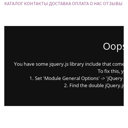
КАТАЛОГ
КОНТАКТЫ
ДОСТАВКА
ОПЛАТА
О НАС
ОТЗЫВЫ
Oops.
You have some jquery.js library include that comes af
To fix this, yo
1. Set 'Module General Options' -> 'jQuery & Ou
2. Find the double jQuery.js i