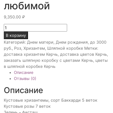
любимой
9,350.00
₽
Количество
товара
В корзину
Сюрприз
Категорий:
Днем матери
,
Днем рождения
,
до 3000
для
руб.
,
Роз
,
Хризантем
,
Шляпной коробке
Метки:
любимой
доставка хризантем Керчь
,
доставка цветов Керчь
,
заказать шляпную коробку с цветами Керчь
,
цветы
в шляпной коробке Керчь
Описание
Отзывы (0)
Описание
Кустовые хризантемы, сорт Баккарди 5 веток
Кустовые розы 7 веток
Зелень – фисташ